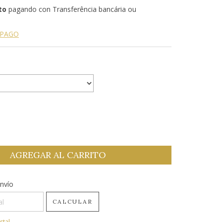
to
pagando con Transferência bancária ou
 PAGO
CP:
nvío
CAMBIAR CP
CALCULAR
stal