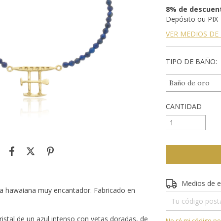
8% de descuen
Depósito ou PIX
VER MEDIOS DE
TIPO DE BAÑO:
CANTIDAD
Entregas para el 
Medios de e
anoa hawaiana muy encantador. Fabricado en
ristal de un azul intenso con vetas doradas, de
No sé mi código po