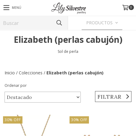
0
MENÚ
PRODUCTOS
Elizabeth (perlas cabujón)
Sol de perla
Inicio
/
Colecciones
/
Elizabeth (perlas cabujón)
Ordenar por
FILTRAR
30
%
OFF
30
%
OFF