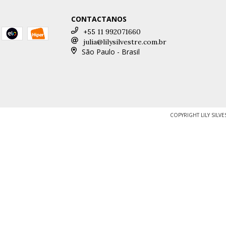
CONTACTANOS
+55 11 992071660
julia@lilysilvestre.com.br
São Paulo - Brasil
COPYRIGHT LILY SILV