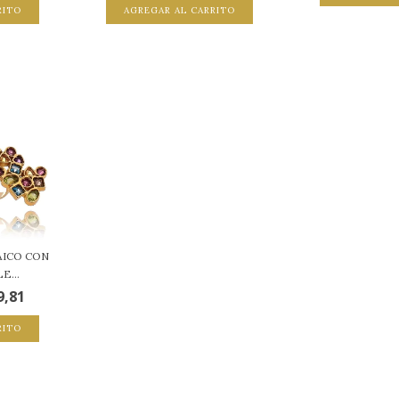
RITO
AGREGAR AL CARRITO
AICO CON
E...
9,81
RITO