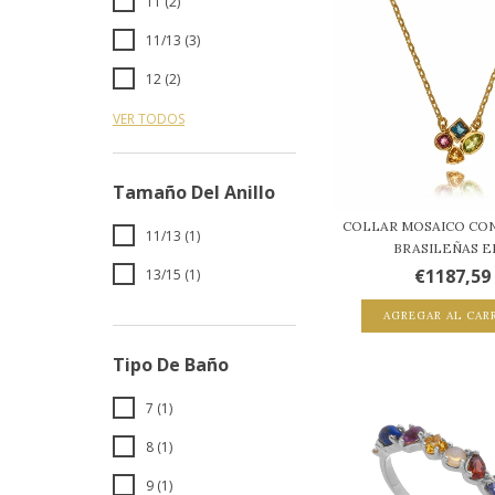
11 (2)
11/13 (3)
12 (2)
VER TODOS
Tamaño Del Anillo
COLLAR MOSAICO CO
11/13 (1)
BRASILEÑAS EN
€1187,59
13/15 (1)
AGREGAR AL CAR
Tipo De Baño
7 (1)
8 (1)
9 (1)