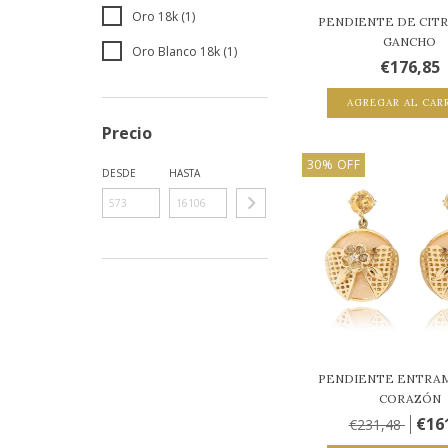
Oro 18k (1)
PENDIENTE DE CITR
GANCHO
Oro Blanco 18k (1)
€176,85
AGREGAR AL CAR
Precio
30
%
OFF
DESDE
HASTA
PENDIENTE ENTRA
CORAZÓN
€16
€231,48