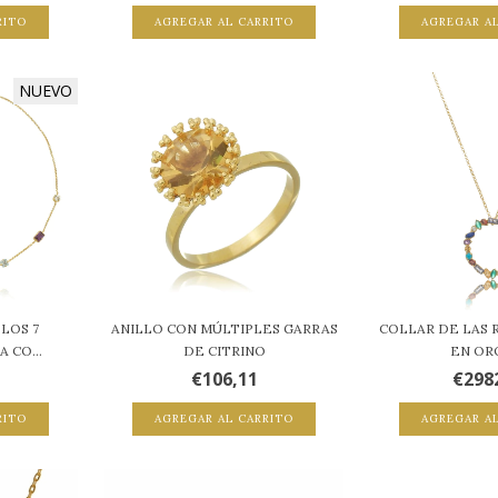
RITO
AGREGAR AL CARRITO
AGREGAR A
NUEVO
LOS 7
ANILLO CON MÚLTIPLES GARRAS
COLLAR DE LAS 
 CO...
DE CITRINO
EN OR
€106,11
€298
RITO
AGREGAR AL CARRITO
AGREGAR A