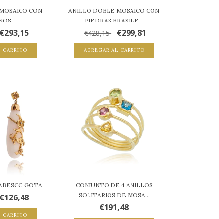
 MOSAICO CON
ANILLO DOBLE MOSAICO CON
INOS
PIEDRAS BRASILE...
€293,15
€299,81
€428,15
L CARRITO
AGREGAR AL CARRITO
ABESCO GOTA
CONJUNTO DE 4 ANILLOS
SOLITARIOS DE MOSA...
€126,48
€191,48
L CARRITO