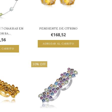
 7 CHAKRAS EN
PENDIENTE DE CITRINO
N BA...
€168,52
,56
AGREGAR AL CARRITO
L CARRITO
30
%
OFF