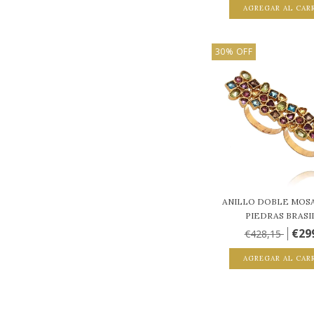
AGREGAR AL CAR
30
%
OFF
ANILLO DOBLE MOS
PIEDRAS BRASIL
€29
€428,15
AGREGAR AL CAR