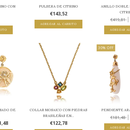
INO CON
PULSERA DE CITRINO
ANILLO DOBLE
CITR
€143,52
€419,81
AGREGAR AL CARRITO
RITO
AGREGAR A
30
%
OFF
MADO DE
COLLAR MOSAICO CON PIEDRAS
PENDIENTE AR
BRASILEÑAS EN...
€181,48
1,48
€122,78
AGREGAR A