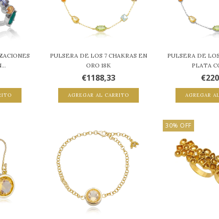
IZACIONES
PULSERA DE LOS 7 CHAKRAS EN
PULSERA DE LOS
..
ORO 18K
PLATA CO
€1188,33
€220
RITO
AGREGAR AL CARRITO
AGREGAR A
30
%
OFF