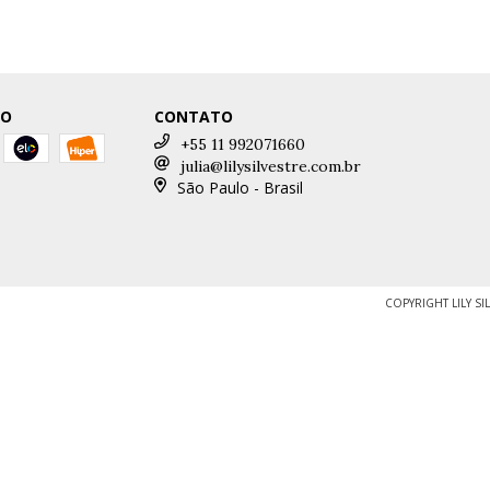
TO
CONTATO
+55 11 992071660
julia@lilysilvestre.com.br
São Paulo - Brasil
COPYRIGHT LILY SI